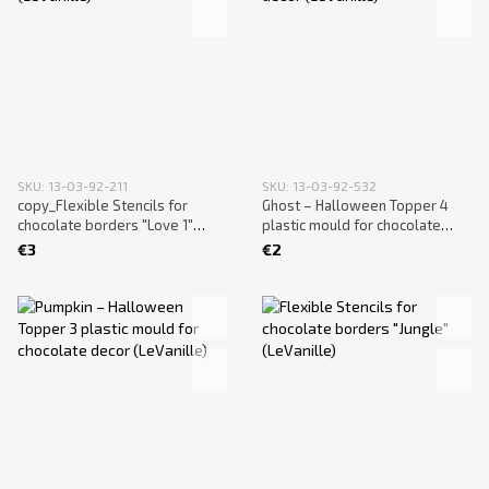
SKU: 13-03-92-211
SKU: 13-03-92-532
copy_Flexible Stencils for
Ghost – Halloween Topper 4
chocolate borders "Love 1"
plastic mould for chocolate
(LeVanille)
decor (LeVanille)
€3
€2