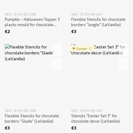
SKU: 13-03-92-526
SKU: 13-03-92-241
Pumpkin – Halloween Topper 3
Flexible Stencils for chocolate
plastic mould for chocolate
borders "Jungle" (LeVanille)
decor (LeVanille)
€2
€3
🌟 Easter 🥚
SKU: 13-03-92-209
SKU: 13-03-92-142
Flexible Stencils for chocolate
Stencils "Easter Set 3" for
borders "Glade" (LeVanille)
chocolate decor (LeVanille)
€3
€3