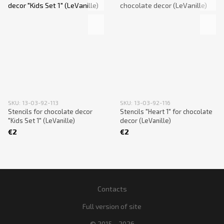
SKU: 13-03-92-113
SKU: 13-03-92-116
Stencils for chocolate decor
Stencils "Heart 1" for chocolate
"Kids Set 1" (LeVanille)
decor (LeVanille)
€2
€2
Contacts
Full version of site
© 2015—2026