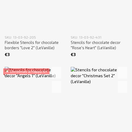
SKU: 13-03-92-205
SKU: 13-03-92-431
Flexible Stencils for chocolate
Stencils for chocolate decor
borders "Love 2" (LeVanille)
"Rose's Heart" (LeVanille)
€3
€3
🌟 Christmas & Happy NY