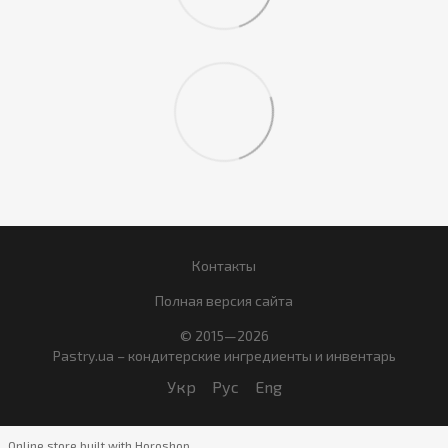
Контакты
Полная версия сайта
© 2015—2026
Pastry.ua – кондитерские ингредиенты и инвентарь
Укр
Рус
Eng
Online store built with Horoshop