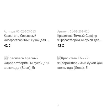
Артикул: 01-02-203-013
Артикул: 01-02-203-011
Краситель Сиреневый
Краситель Темный Сапфир
жирорастворимый сухой для
жирорастворимый сухой для
шоколада (Zefirka)
шоколада (Zefirka)
42 ₴
42 ₴
1