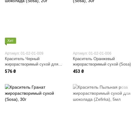
Хит
Артикул: 01-02-01-009
Артикул: 01-02-01-006
Краситель Черный
Краситель Оранжевый
жирорастворимый сухой для
жирорастворимый сухой (Sosa)
шоколада (Sosa)
576 ₴
453 ₴