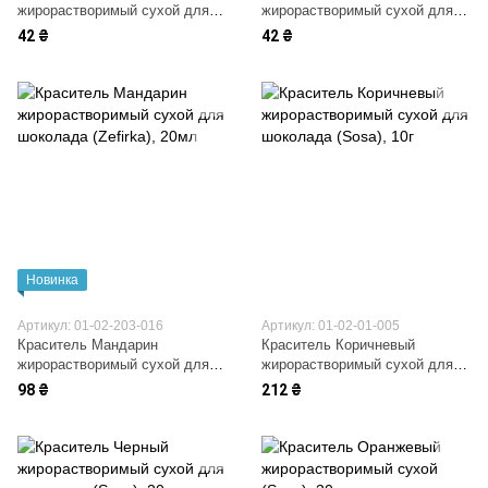
жирорастворимый сухой для
жирорастворимый сухой для
шоколада (Zefirka)
шоколада (Zefirka)
42 ₴
42 ₴
Новинка
Артикул: 01-02-203-016
Артикул: 01-02-01-005
Краситель Мандарин
Краситель Коричневый
жирорастворимый сухой для
жирорастворимый сухой для
шоколада (Zefirka)
шоколада (Sosa)
98 ₴
212 ₴