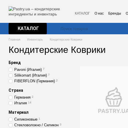
Перейти к основному контенту
КАТАЛОГ
О нас
Бренды
О
КАТАЛОГ
Главная
Инвентарь
Кондитерские Коврики
Кондитерские Коврики
Бренд
Pavoni (Италия)
7
Silikomart (Италия)
7
FIBERFLON (Германия)
2
Страна
Германия
2
Италия
14
Материал
Силиконовые
1
Стекловолокно / Силикон
3