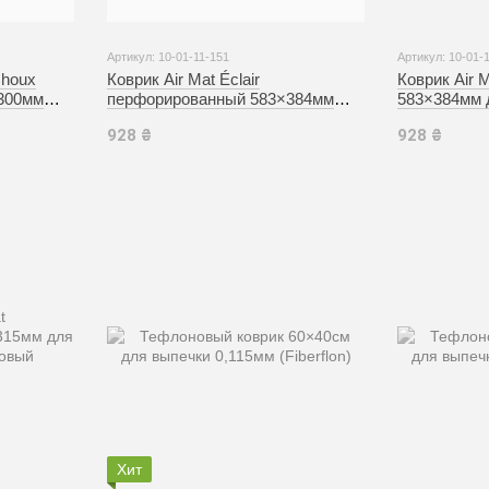
Артикул: 10-01-11-151
Артикул: 10-01-
Choux
Коврик Air Mat Éclair
Коврик Air
300мм
перфорированный 583×384мм
583×384мм 
кания
двусторонний для выпекания
силиконовый
928 ₴
928 ₴
)
силиконовый (Silikomart)
Хит