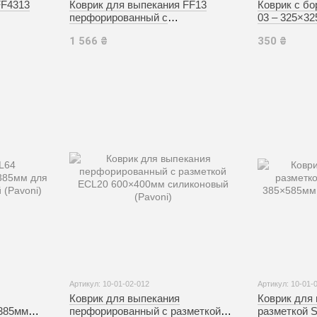
FF4313
Коврик для выпекания FF13
Коврик с бо
перфорированный с
03 – 325×3
мм
углублениями 600×400мм
(Silikomart)
1 566 ₴
350 ₴
силиконовый (Pavoni)
Артикул: 10-01-02-012
Артикул: 10-01-
Коврик для выпекания
Коврик для 
385мм
перфорированный с разметкой
разметкой