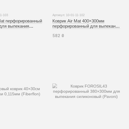
11-103
Артикул: 10-01-11-102
 Mat перфорированный
Коврик Air Mat 400×300мм
для выпекания
перфорированный для выпекания
 (Silikomart)
силиконовый (Silikomart)
582 ₴