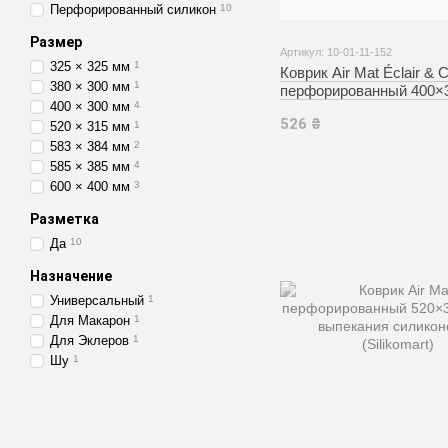
Перфорированный силикон
10
Размер
Артикул: 10-01-11-152
325 × 325 мм
1
Коврик Air Mat Éclair & 
380 × 300 мм
1
перфорированный 400×
400 × 300 мм
4
двусторонний для выпе
526 ₴
силиконовый (Silikomart
520 × 315 мм
1
583 × 384 мм
2
585 × 385 мм
4
600 × 400 мм
3
Разметка
Да
10
Назначение
Универсальный
1
Для Макарон
1
Для Эклеров
1
Шу
1