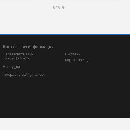
силиконовый (Pavoni)
848 ₴
Контактная информация
г. Ирпень
Перезвонить вам?
+380501840325
Карта проезда
Pastry_ua
info.pastry.ua@gmail.com