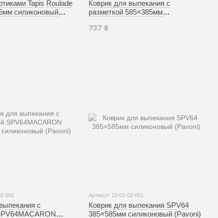
ртиками Tapis Roulade
Коврик для выпекания с
25мм силиконовый
разметкой 585×385мм
силиконовый (Silikomart)
737 ₴
02-002
Артикул: 10-01-02-001
выпекания с
Коврик для выпекания SPV64
 SPV64MACARON
385×585мм силиконовый (Pavoni)