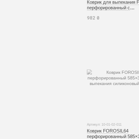
Коврик для выпекания 
перфорированный с
углублениями 400×300
982 ₴
силиконовый (Pavoni)
Артикул: 10-01-02-011
Коврик FOROSIL64
перфорированный 585×