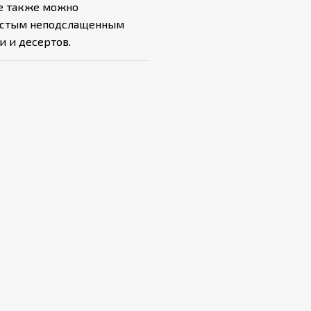
е также можно
чистым неподслащенным
и и десертов.