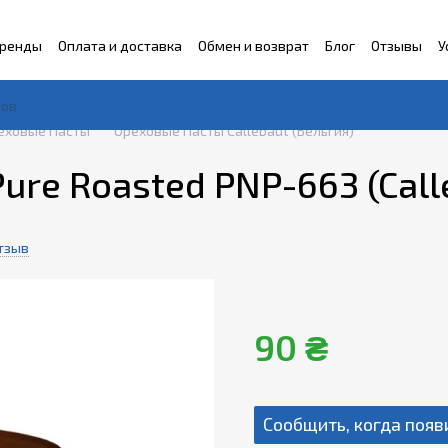
ренды
Оплата и доставка
Обмен и возврат
Блог
Отзывы
У
еховые Пасты
Ореховые Пасты Callebaut (Бельгия)
ure Roasted PNP-663 (Call
тзыв
90 ₴
Сообщить, когда появ