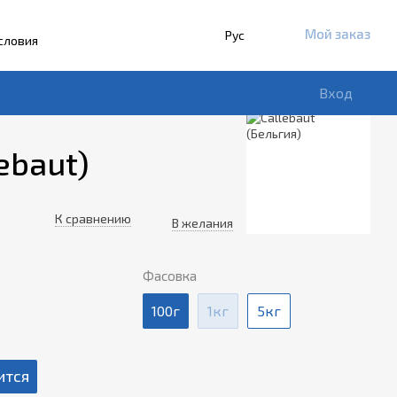
Мой заказ
Рус
словия
Вход
ebaut)
К сравнению
В желания
Фасовка
100г
1кг
5кг
ится