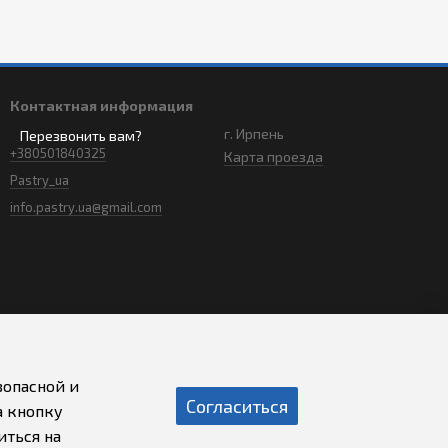
Контактная информация
г. Ирпень
Перезвонить вам?
+380501840325
Карта проезда
Pastry_ua
info.pastry.ua@gmail.com
зопасной и
Согласиться
а кнопку
иться на