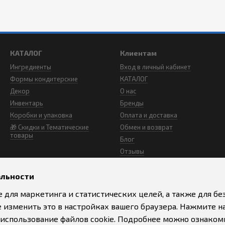
КАТАЛОГ
Клиентам
Ингредиенты
Вход в личный кабинет
Формы кондитерские
КАТАЛОГ
Декор
О нас
Инвентарь
Бренды
Коробки и упаковка
Оплата и доставка
🎁 Скидки и Тематические
Обмен и возврат
товары
Блог
Отзывы
Условия
Контакты
альности
e для маркетинга и статистических целей, а также для бе
Мы в соцсетях
 изменить это в настройках вашего браузера. Нажмите н
а использование файлов cookie. Подробнее можно ознаком