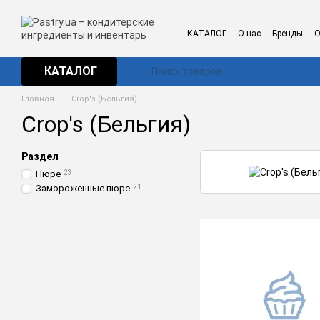
Перейти к основному контенту
КАТАЛОГ
О нас
Бренды
О
КАТАЛОГ
Главная
Crop's (Бельгия)
Crop's (Бельгия)
Раздел
Пюре
23
Замороженные пюре
21