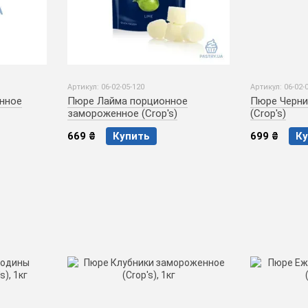
Артикул: 06-02-05-120
Артикул: 06-02-
нное
Пюре Лайма порционное
Пюре Черни
замороженное (Crop's)
(Crop's)
669 ₴
Купить
699 ₴
Ку