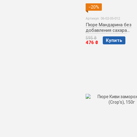
−20%
Артикул: 06-02-05-012
Пюре Мандарина без
добавления сахара
замороженное (Crop's)
595 ₴
Купить
476 ₴