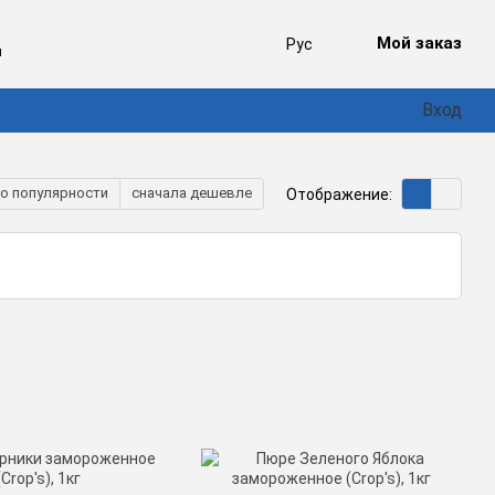
Мой заказ
Рус
ы
Вход
о популярности
сначала дешевле
Отображение: