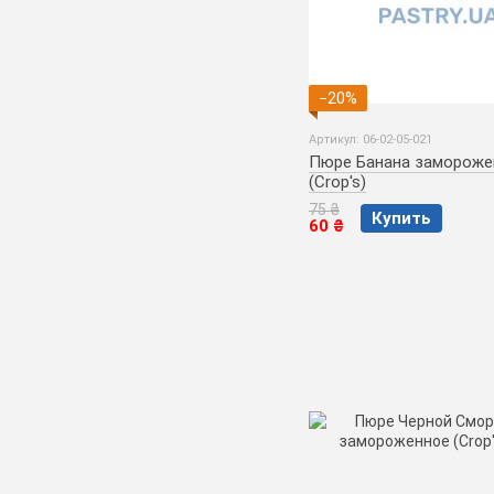
−20%
Артикул: 06-02-05-021
Пюре Банана замороже
(Crop's)
75 ₴
Купить
60 ₴