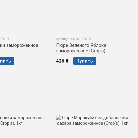
05-019
Артикул: 06-02-05-018
ки замороженное
Пюре Зеленого Яблока
замороженное (Crop's)
пить
426 ₴
Купить