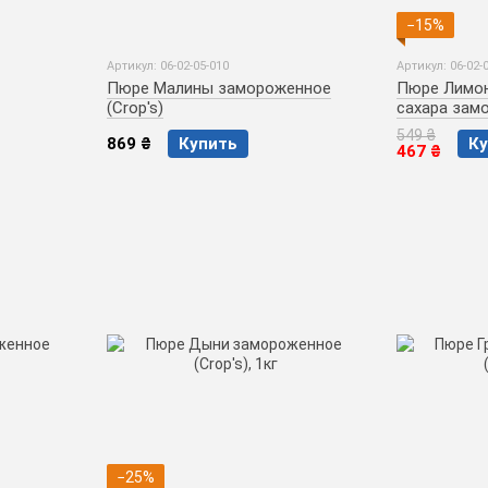
−15%
Артикул: 06-02-05-010
Артикул: 06-02-
Пюре Малины замороженное
Пюре Лимон
(Crop's)
сахара замо
549 ₴
869 ₴
Купить
Ку
467 ₴
−25%