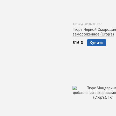
Артикул: 06-02-05-017
Пюре Черной Смороди
замороженное (Crop's)
516 ₴
Купить