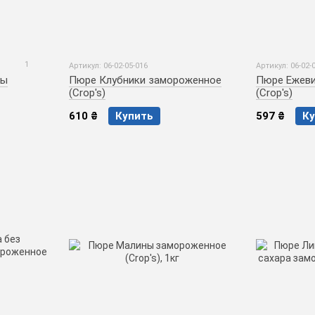
1
Артикул: 06-02-05-016
Артикул: 06-02-
ны
Пюре Клубники замороженное
Пюре Ежеви
(Crop's)
(Crop's)
610 ₴
Купить
597 ₴
Ку