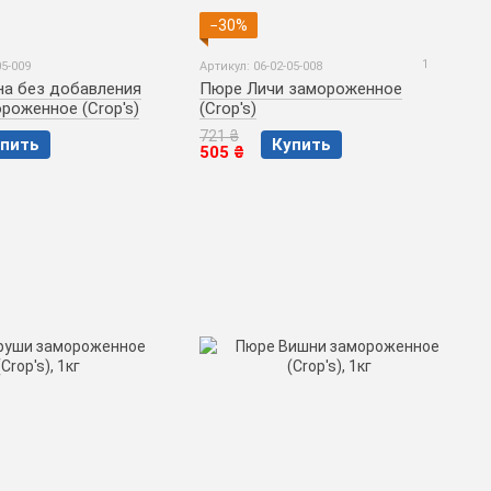
−30%
1
05-009
Артикул: 06-02-05-008
а без добавления
Пюре Личи замороженное
роженное (Crop's)
(Crop's)
721 ₴
пить
Купить
505 ₴