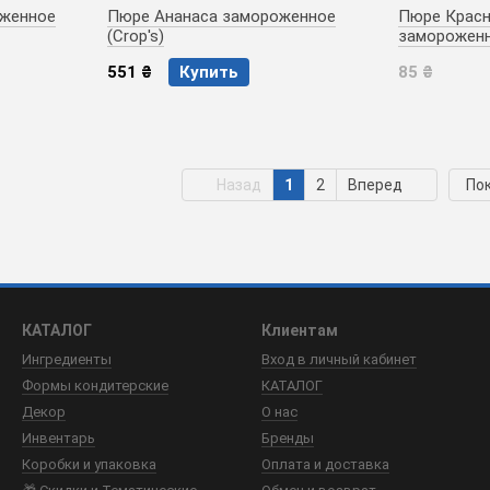
оженное
Пюре Ананаса замороженное
Пюре Красн
(Crop's)
замороженно
551 ₴
Купить
85 ₴
Назад
1
2
Вперед
Пок
КАТАЛОГ
Клиентам
Ингредиенты
Вход в личный кабинет
Формы кондитерские
КАТАЛОГ
Декор
О нас
Инвентарь
Бренды
Коробки и упаковка
Оплата и доставка