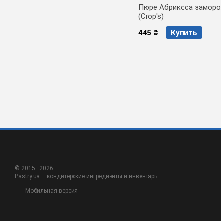
Пюре Абрикоса замор
(Crop's)
445 ₴
Купить
© 2015—2026
Pastry.ua – кондитерские ингредиенты и инвентарь
Мобильная версия