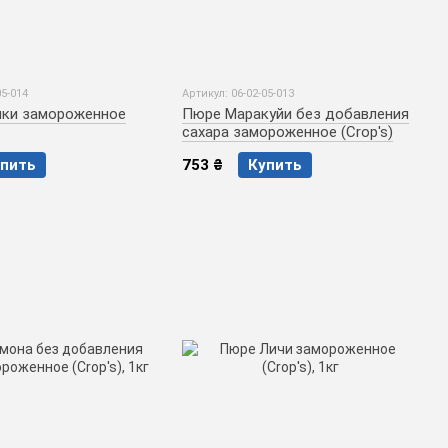
05-014
Артикул: 06-02-05-013
ки замороженное
Пюре Маракуйи без добавления
сахара замороженное (Crop's)
пить
753 ₴
Купить