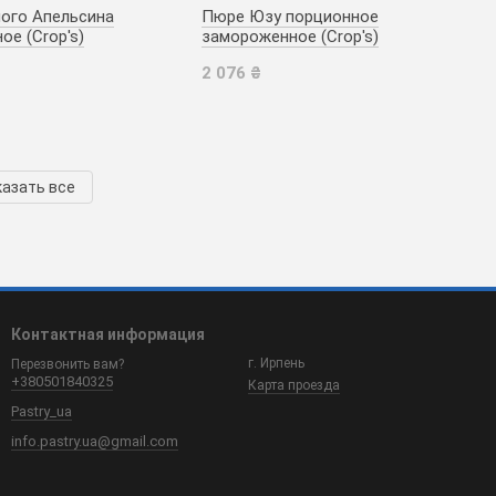
ого Апельсина
Пюре Юзу порционное
е (Crop's)
замороженное (Crop's)
2 076 ₴
азать все
Контактная информация
г. Ирпень
Перезвонить вам?
+380501840325
Карта проезда
Pastry_ua
info.pastry.ua@gmail.com