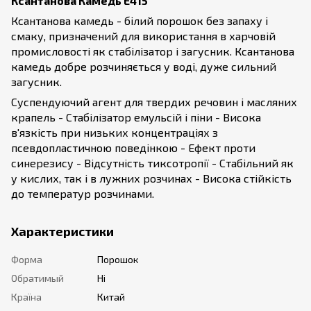
Ксантанова Камедь E415
Ксантанова камедь - білий порошок без запаху і
смаку, призначений для використання в харчовій
промисловості як стабілізатор і загусник. Ксантанова
камедь добре розчиняється у воді, дуже сильний
загусник.
Суспендуючий агент для твердих речовин і масляних
крапель - Стабілізатор емульсій і піни - Висока
в'язкість при низьких концентраціях з
псевдопластичною поведінкою - Ефект проти
синерезису - Відсутність тиксотропії - Стабільний як
у кислих, так і в лужних розчинах - Висока стійкість
до температур розчинами.
Характеристики
Форма
Порошок
Обратимый
Ні
Країна
Китай