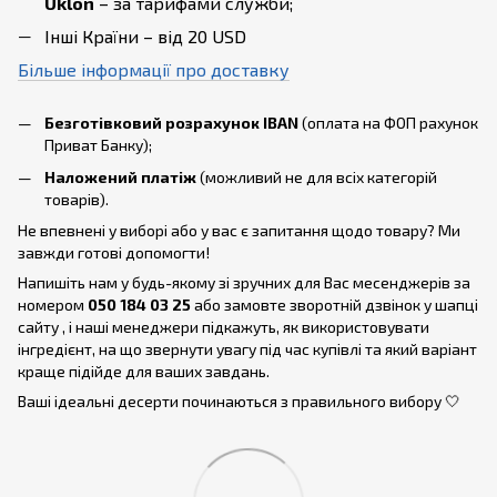
Uklon
– за тарифами служби;
Інші Країни – від 20 USD
Більше інформації про доставку
Безготівковий розрахунок IBAN
(оплата на ФОП рахунок
Приват Банку);
Наложений платіж
(можливий не для всіх категорій
товарів).
Не впевнені у виборі або у вас є запитання щодо товару? Ми
завжди готові допомогти!
Напишіть нам у будь-якому зі зручних для Вас месенджерів за
номером
050 184 03 25
або замовте зворотній дзвінок у шапці
сайту , і наші менеджери підкажуть, як використовувати
інгредієнт, на що звернути увагу під час купівлі та який варіант
краще підійде для ваших завдань.
Ваші ідеальні десерти починаються з правильного вибору 🤍