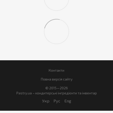
Контакти
Повна версія сайту
© 2015—2026
Pastry.ua – кондитерські інгредієнти та інвентар
Укр
Рус
Eng