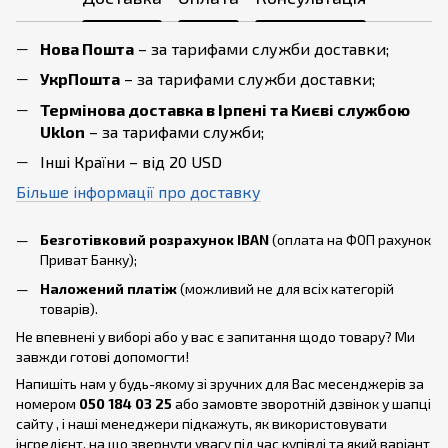
Нова Пошта
– за тарифами служби доставки;
УкрПошта
– за тарифами служби доставки;
Термінова доставка в Ірпені та Києві службою
Uklon
– за тарифами служби;
Інші Країни – від 20 USD
Більше інформації про доставку
Безготівковий розрахунок IBAN
(оплата на ФОП рахунок
Приват Банку);
Наложений платіж
(можливий не для всіх категорій
товарів).
Не впевнені у виборі або у вас є запитання щодо товару? Ми
завжди готові допомогти!
Напишіть нам у будь-якому зі зручних для Вас месенджерів за
номером
050 184 03 25
або замовте зворотній дзвінок у шапці
сайту , і наші менеджери підкажуть, як використовувати
інгредієнт, на що звернути увагу під час купівлі та який варіант