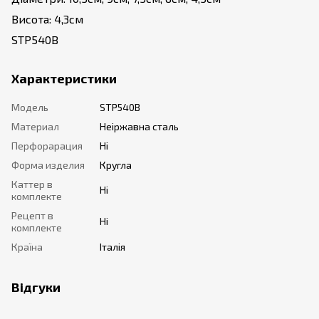
Висота: 4,3см
STP540B
Характеристики
Модель
STP540B
Материал
Неіржавна сталь
Перфорарация
Ні
Форма изделия
Кругла
Каттер в
Ні
комплекте
Рецепт в
Ні
комплекте
Країна
Італія
Відгуки