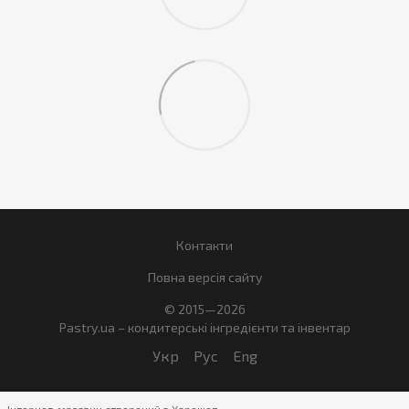
Контакти
Повна версія сайту
© 2015—2026
Pastry.ua – кондитерські інгредієнти та інвентар
Укр
Рус
Eng