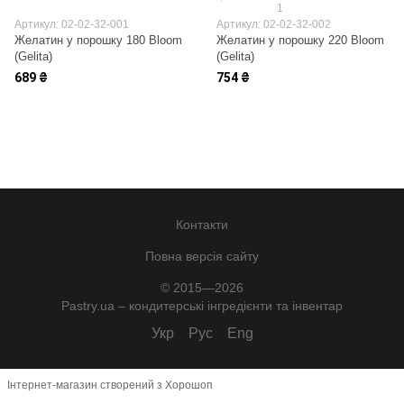
1
Артикул: 02-02-32-001
Артикул: 02-02-32-002
Желатин у порошку 180 Bloom
Желатин у порошку 220 Bloom
(Gelita)
(Gelita)
689 ₴
754 ₴
Контакти
Повна версія сайту
© 2015—2026
Pastry.ua – кондитерські інгредієнти та інвентар
Укр
Рус
Eng
Інтернет-магазин створений з Хорошоп