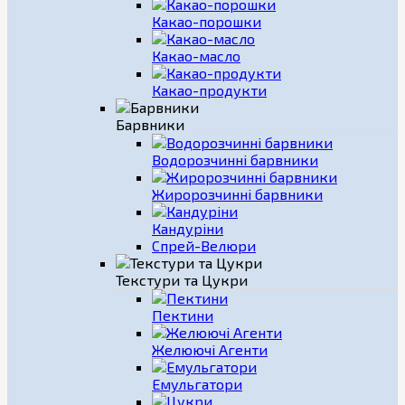
Какао-порошки
Какао-масло
Какао-продукти
Барвники
Водорозчинні барвники
Жиророзчинні барвники
Кандуріни
Спрей-Велюри
Текстури та Цукри
Пектини
Желюючі Агенти
Емульгатори