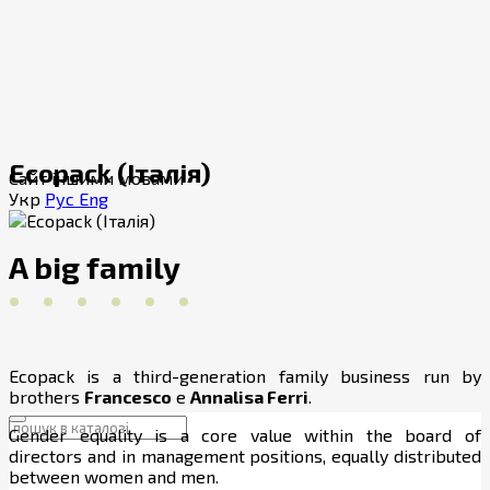
Ecopack (Італія)
Сайт іншими мовами
Укр
Рус
Eng
A big family
. . . . . .
Ecopack is a third-generation family business run by
brothers
Francesco
e
Annalisa Ferri
.
Gender equality is a core value within the board of
directors and in management positions, equally distributed
between women and men.