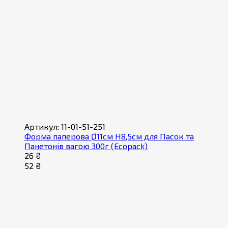
Артикул: 11-01-51-251
Форма паперова Ø11см H8,5см для Пасок та
Панетонів вагою 300г (Ecopack)
26 ₴
52 ₴