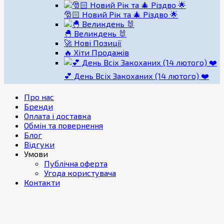
🎅🏻 Новий Рік та 🎄 Різдво 🌟
🐣 Великдень 🐰
🚀 Нові Позиції
🔥 Хіти Продажів
💕 День Всіх Закоханих (14 лютого) ❤️
Про нас
Бренди
Оплата і доставка
Обмін та повернення
Блог
Відгуки
Умови
Публічна оферта
Угода користувача
Контакти