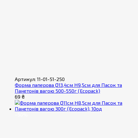
Артикул: 11-01-51-250
Форма паперова Ø13,4см H9,5см для Пасок та
Панетонів вагою 500-550г (Ecopack)
69 ₴
−50%