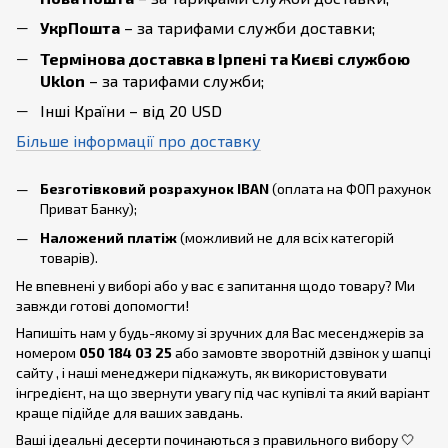
УкрПошта
– за тарифами служби доставки;
Термінова доставка в Ірпені та Києві службою
Uklon
– за тарифами служби;
Інші Країни – від 20 USD
Більше інформації про доставку
Безготівковий розрахунок IBAN
(оплата на ФОП рахунок
Приват Банку);
Наложений платіж
(можливий не для всіх категорій
товарів).
Не впевнені у виборі або у вас є запитання щодо товару? Ми
завжди готові допомогти!
Напишіть нам у будь-якому зі зручних для Вас месенджерів за
номером
050 184 03 25
або замовте зворотній дзвінок у шапці
сайту , і наші менеджери підкажуть, як використовувати
інгредієнт, на що звернути увагу під час купівлі та який варіант
краще підійде для ваших завдань.
Ваші ідеальні десерти починаються з правильного вибору 🤍